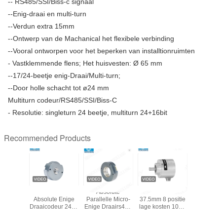
-- RS485/SSI/Biss-c signaal
--Enig-draai en multi-turn
--Verdun extra 15mm
--Ontwerp van de Machanical het flexibele verbinding
--Vooral ontworpen voor het beperken van installtionruimten
- Vastklemmende flens;
Het huisvesten: Ø 65 mm
--17/24-beetje enig-Draai/Multi-turn;
--Door holle schacht tot ø24 mm
Multiturn codeur/RS485/SSI/Biss-C
- Resolutie: singleturn 24 beetje, multiturn 24+16bit
Recommended Products
Absolute
Roterende
Absolute
S58 Liftcodeur
Optische 
MP55 24
Absolute Enige
Parallelle Micro-
37.5mm 8 positie
de Liftco
Gaten de
Draaicodeur 24bit
Enige Draairs485
lage kosten 1024
van de S
raai de
Rs485 voor
SSI BISS
impuls roterende
Stijge