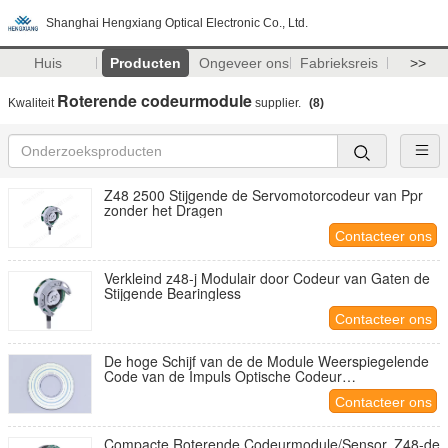
Shanghai Hengxiang Optical Electronic Co., Ltd.
Huis
Producten
Ongeveer ons
Fabrieksreis
>>
Roterende codeurmodule
Kwaliteit
supplier.
(8)
Z48 2500 Stijgende de Servomotorcodeur van Ppr
zonder het Dragen
Contacteer ons
Verkleind z48-j Modulair door Codeur van Gaten de
Stijgende Bearingless
Contacteer ons
De hoge Schijf van de de Module Weerspiegelende
Code van de Impuls Optische Codeur
1000ppr/1024ppr
Contacteer ons
Compacte Roterende Codeurmodule/Sensor, Z48-de