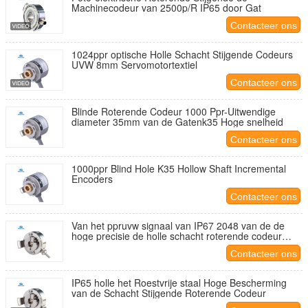
Machinecodeur van 2500p/R IP65 door Gat
Contacteer ons
1024ppr optische Holle Schacht Stijgende Codeurs
UVW 8mm Servomotortextiel
Contacteer ons
Blinde Roterende Codeur 1000 Ppr-Uitwendige
diameter 35mm van de Gatenk35 Hoge snelheid
Contacteer ons
1000ppr Blind Hole K35 Hollow Shaft Incremental
Encoders
Contacteer ons
Van het ppruvw signaal van IP67 2048 van de de
hoge precisie de holle schacht roterende codeur
voor motor
Contacteer ons
IP65 holle het Roestvrije staal Hoge Bescherming
van de Schacht Stijgende Roterende Codeur