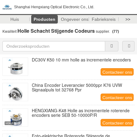
Shanghai Hengxiang Optical Electronic Co., Ltd.
Huis
Producten
Ongeveer ons
Fabrieksreis
>>
Holle Schacht Stijgende Codeurs
Kwaliteit
supplier.
(77)
DC30V K50 10 mm holle as incrementele encoders
Contacteer ons
China Encoder Leverancier 5000ppr K76 UVW
Signaalpuls tot 32768 Ppr
Contacteer ons
HENGXIANG-K48 Holle as incrementele roterende
encoders serie SEB 50-10000P/R
Contacteer ons
Foto-elektrische Roterende Stijgende de