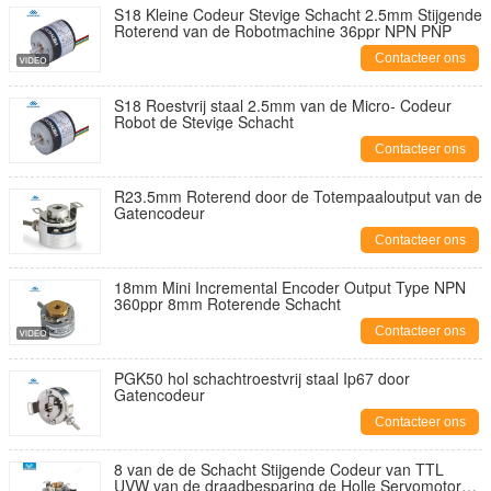
S18 Kleine Codeur Stevige Schacht 2.5mm Stijgende
Roterend van de Robotmachine 36ppr NPN PNP
Contacteer ons
S18 Roestvrij staal 2.5mm van de Micro- Codeur
Robot de Stevige Schacht
Contacteer ons
R23.5mm Roterend door de Totempaaloutput van de
Gatencodeur
Contacteer ons
18mm Mini Incremental Encoder Output Type NPN
360ppr 8mm Roterende Schacht
Contacteer ons
PGK50 hol schachtroestvrij staal Ip67 door
Gatencodeur
Contacteer ons
8 van de de Schacht Stijgende Codeur van TTL
UVW van de draadbesparing de Holle Servomotor