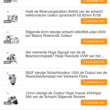
Contacteer ons
Holle de liftvervangstukken 80000 van de schacht
elektronische codeur pprschacht tot 82mm K158
Contacteer ons
Stijgende 6mm stevige schacht ebb38b6-p6pr-2000
ppr Balans Roterende Codeur
Contacteer ons
Het roterende Hoge Signaal van de de
Beschermingsip67 Hoge Resolutie UVW van het
Codeurroestvrije staal
Contacteer ons
S52F stevige Schachtcodeur 1200 de Output van de
Resolutietotempaal met Vierkante Flens
Contacteer ons
10mm stevige de Codeur Hoge Impuls 23040ppr
S66 van de Schacht Stijgende Rooster
Contacteer ons