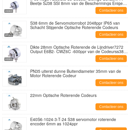
Beetje SJ38 SSI 8mm van de Beschermings Enige
Draai
Contacteer ons
S38 6mm de Servomotorrobot 2048ppr IP65 van
Schacht Stijgende Optische Roterende Codeurs
Contacteer ons
Dikte 28mm Optische Roterende de Lijndriver7272
Output E6B2- CWZ6C -600ppr van de Codeurss38
Schacht
Contacteer ons
PN35 uiterst dunne Buitendiameter 35mm van de
Motor Roterende Codeur
Contacteer ons
22mm Optische Roterende Codeurs
Contacteer ons
E40S6-1024-3-T-24 S38 servomotor roterende
encoder 6mm as 1024ppr