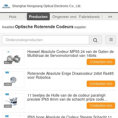
Shanghai Hengxiang Optical Electronic Co., Ltd.
Huis
Producten
Ongeveer ons
Fabrieksreis
>>
Optische Roterende Codeurs
Kwaliteit
supplier.
Hoewel Absolute Codeur MP55 24 van de Gaten de
Multidraai de Servomotorrobot van 16bits
Contacteer ons
Roterende Absolute Enige Draaicodeur 24bit Rs485
voor Robotica
Contacteer ons
11 beetjes de Holle van de de codeur parahigh
precisie IP65 8mm van de schacht grijze code
absolute schacht
Contacteer ons
IP65 hoge Absolute de Codeur Stevige Schacht 11