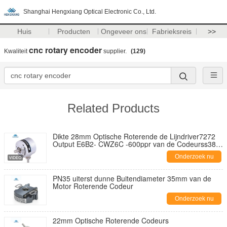
Shanghai Hengxiang Optical Electronic Co., Ltd.
Huis
Producten
Ongeveer ons
Fabrieksreis
>>
cnc rotary encoder
Kwaliteit
supplier.
(129)
Related Products
Dikte 28mm Optische Roterende de Lijndriver7272
Output E6B2- CWZ6C -600ppr van de Codeurss38
Schacht
Onderzoek nu
PN35 uiterst dunne Buitendiameter 35mm van de
Motor Roterende Codeur
Onderzoek nu
22mm Optische Roterende Codeurs