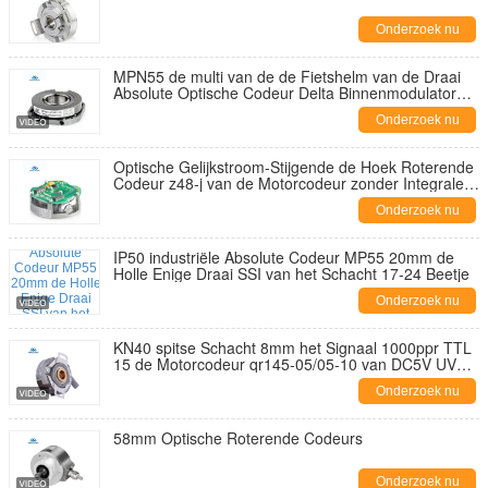
Onderzoek nu
MPN55 de multi van de de Fietshelm van de Draai
Absolute Optische Codeur Delta Binnenmodulator
CNC Omron
Onderzoek nu
Optische Gelijkstroom-Stijgende de Hoek Roterende
Codeur z48-j van de Motorcodeur zonder Integrale
Dragende de Lijnbestuurder Output van 1024ppr
Onderzoek nu
TTL
IP50 industriële Absolute Codeur MP55 20mm de
Holle Enige Draai SSI van het Schacht 17-24 Beetje
Onderzoek nu
KN40 spitse Schacht 8mm het Signaal 1000ppr TTL
15 de Motorcodeur qr145-05/05-10 van DC5V UVW
van Koorddraden Gelijkstroom
Onderzoek nu
58mm Optische Roterende Codeurs
Onderzoek nu