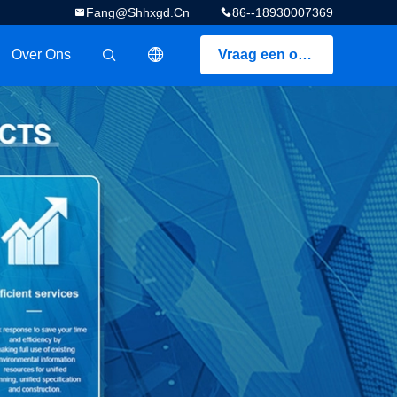
Fang@shhxgd.cn
86--18930007369
Over Ons
Vraag een offerte aan
描述