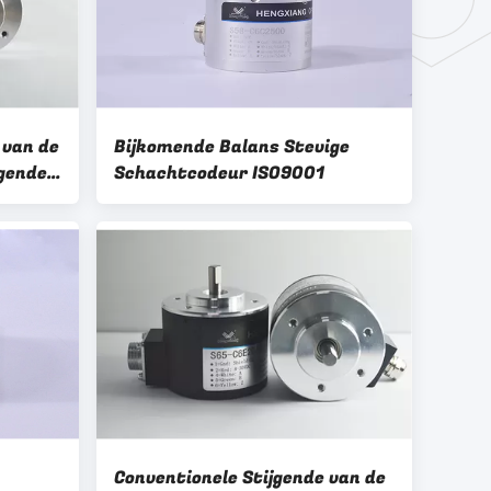
 van de
Bijkomende Balans Stevige
gende
Schachtcodeur ISO9001
s31
j1000-
r
Conventionele Stijgende van de