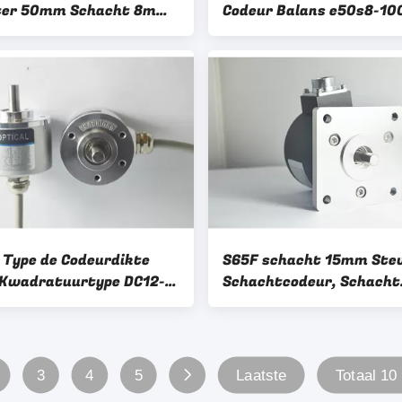
ter 50mm Schacht 8mm
Codeur Balans e50s8-10
 Schachtcodeur
24 van de Schacht Hoge
tie 1000
Resolutie
Type de Codeurdikte
S65F schacht 15mm Stev
Kwadratuurtype DC12-
Schachtcodeur, Schacht
n de Precisie Stevige
Opgezette Codeur met Z
ht
belangrijke Manier 1000
Resolutiepnp Output
3
4
5
Laatste
Totaal 10