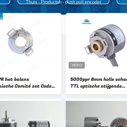
Thuis
-
Producten
-
push pull encoder
R het balans
5000ppr 8mm holle scha
ische Comité zet Codeur
TTL optische stijgende
mm Holle op
roterende codeur balans
htcodeur