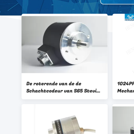
De roterende van de de
1024PP
Schachtcodeur van S65 Stevige
Mechan
van de het Substituutabz Fase
K66 30
Balansoutput Gelijkstroom 8 -
Schac
24v