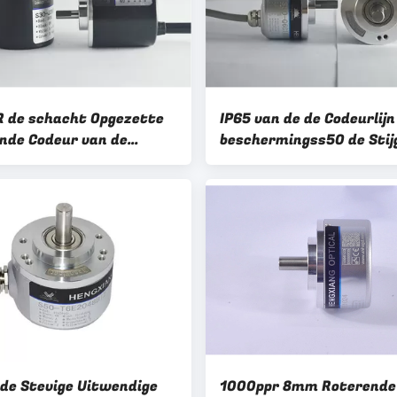
 de schacht Opgezette
IP65 van de de Codeurlijn
nde Codeur van de
beschermingss50 de Stij
s30 ‐ J3F200B5 Precisie
Schacht Bestuurder 26l
xtielindustrie IGV28 ‐
voor Kleine Machine trd-
 ‐ 200 ‐ ABO ‐ E7 ‐ 2 ‐ 5
RZ gelijkwaardige codeu
nde Stevige Uitwendige
1000ppr 8mm Roterende