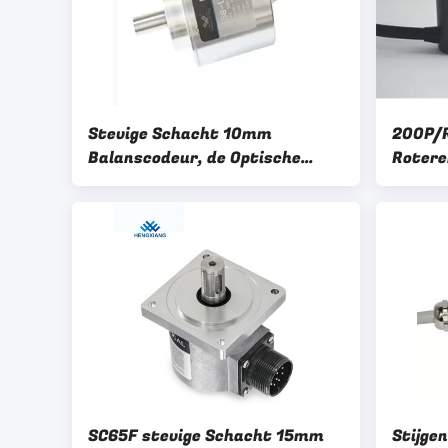
Stevige Schacht 10mm
200P/R
Balanscodeur, de Optische
Rotere
Roterende Vervanging RI58 van
Codeur
de Schachtcodeur - D1024AI
voor Te
0001 pp
SC65F stevige Schacht 15mm
Stijge