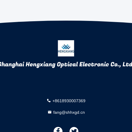
Shanghai Hengxiang Optical Electronic Co., Ltd
+8618930007369
fang@shhxgd.cn