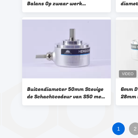
Balans Op zwaar werk
diame
berekende Codeur
van de
Resolu
Buitendiameter 50mm Stevige
6mm D 
de Schachtcodeur van S50 met
28mm 
Contactdoos 2500 de codeur
24V va
van de Resolutienpn Output
Schac
noc-s1024-2MD
1
2