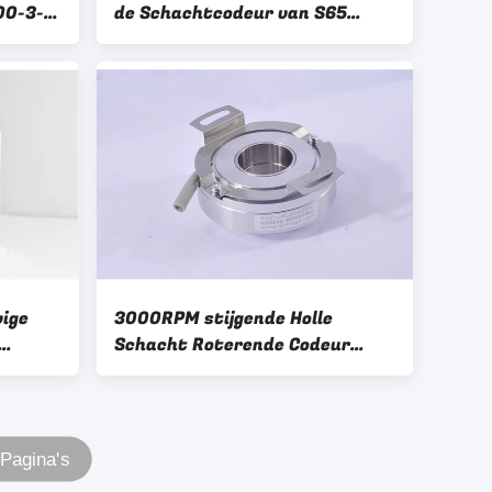
00-3-t-
de Schachtcodeur van S65
Stevige de Schachtdiameter
8mm met Radiale Kabel
ige
3000RPM stijgende Holle
Schacht Roterende Codeur
eer
Balans voor Machinary
0
 Pagina's