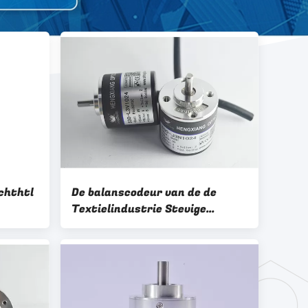
chthtl
De balanscodeur van de de
Textielindustrie Stevige
ip50
Schacht van IP68