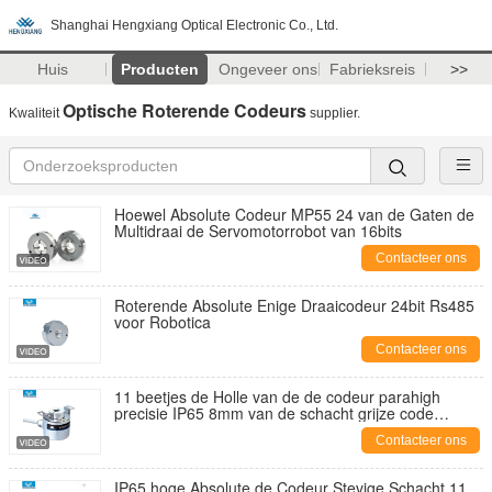
Shanghai Hengxiang Optical Electronic Co., Ltd.
Huis
Producten
Ongeveer ons
Fabrieksreis
>>
Optische Roterende Codeurs
Kwaliteit
supplier.
Hoewel Absolute Codeur MP55 24 van de Gaten de
Multidraai de Servomotorrobot van 16bits
Contacteer ons
Roterende Absolute Enige Draaicodeur 24bit Rs485
voor Robotica
Contacteer ons
11 beetjes de Holle van de de codeur parahigh
precisie IP65 8mm van de schacht grijze code
absolute schacht
Contacteer ons
IP65 hoge Absolute de Codeur Stevige Schacht 11