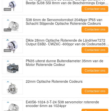
Beetje SJ38 SSI 8mm van de Beschermings Enige
Draai
Contacteer ons
S38 6mm de Servomotorrobot 2048ppr IP65 van
Schacht Stijgende Optische Roterende Codeurs
Contacteer ons
Dikte 28mm Optische Roterende de Lijndriver7272
Output E6B2- CWZ6C -600ppr van de Codeurss38
Schacht
Contacteer ons
PN35 uiterst dunne Buitendiameter 35mm van de
Motor Roterende Codeur
Contacteer ons
22mm Optische Roterende Codeurs
Contacteer ons
E40S6-1024-3-T-24 S38 servomotor roterende
encoder 6mm as 1024ppr