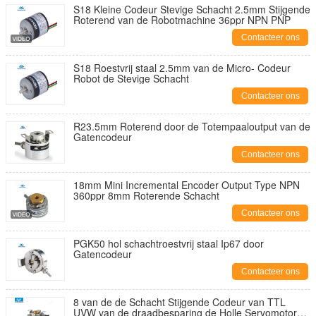
S18 Kleine Codeur Stevige Schacht 2.5mm Stijgende
Roterend van de Robotmachine 36ppr NPN PNP
Contacteer ons
S18 Roestvrij staal 2.5mm van de Micro- Codeur
Robot de Stevige Schacht
Contacteer ons
R23.5mm Roterend door de Totempaaloutput van de
Gatencodeur
Contacteer ons
18mm Mini Incremental Encoder Output Type NPN
360ppr 8mm Roterende Schacht
Contacteer ons
PGK50 hol schachtroestvrij staal Ip67 door
Gatencodeur
Contacteer ons
8 van de de Schacht Stijgende Codeur van TTL
UVW van de draadbesparing de Holle Servomotor