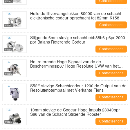
Contacteer ons
Holle de liftvervangstukken 80000 van de schacht
elektronische codeur pprschacht tot 82mm K158
Contacteer ons
Stijgende 6mm stevige schacht ebb38b6-p6pr-2000
ppr Balans Roterende Codeur
Contacteer ons
Het roterende Hoge Signaal van de de
Beschermingsip67 Hoge Resolutie UVW van het
Codeurroestvrije staal
Contacteer ons
S52F stevige Schachtcodeur 1200 de Output van de
Resolutietotempaal met Vierkante Flens
Contacteer ons
10mm stevige de Codeur Hoge Impuls 23040ppr
S66 van de Schacht Stijgende Rooster
Contacteer ons